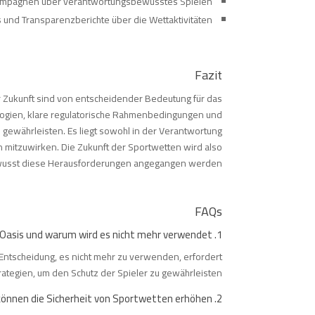
ampagnen über verantwortungsbewusstes Spielen
 und Transparenzberichte über die Wettaktivitäten
Fazit
 Zukunft sind von entscheidender Bedeutung für das
ologien, klare regulatorische Rahmenbedingungen und
ewährleisten. Es liegt sowohl in der Verantwortung
en mitzuwirken. Die Zukunft der Sportwetten wird also
wusst diese Herausforderungen angegangen werden.
FAQs
1. Was ist Oasis und warum wird es nicht mehr verwendet?
Entscheidung, es nicht mehr zu verwenden, erfordert
rategien, um den Schutz der Spieler zu gewährleisten.
2. Welche Technologien können die Sicherheit von Sportwetten erhöhen?