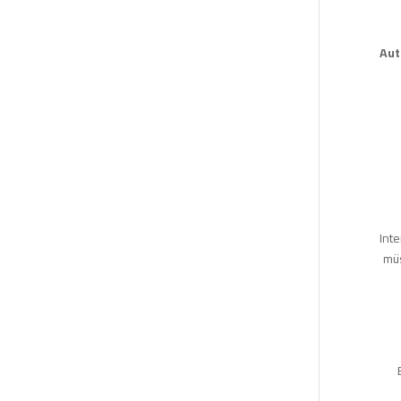
Aut
Int
müs