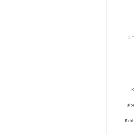
ges
K
Blo
Echt