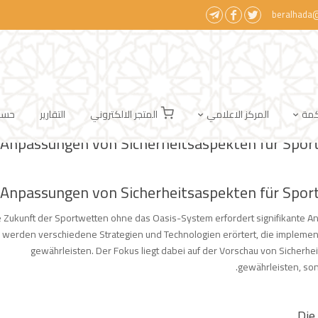
beralhada
كمة
المركز الاعلامي
المتجر الالكتروني
التقارير
حسابا
Anpassungen von Sicherheitsaspekten für Sport
Anpassungen von Sicherheitsaspekten für Sport
e Zukunft der Sportwetten ohne das Oasis-System erfordert signifikante An
werden verschiedene Strategien und Technologien erörtert, die implemen
gewährleisten. Der Fokus liegt dabei auf der Vorschau von Sicherh
gewährleisten, son
Die