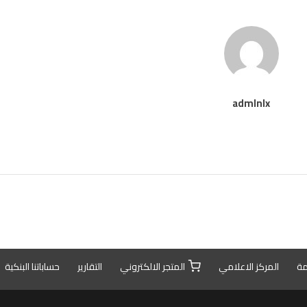
admlnlx
مة
المركز الاعلامي
المتجر الالكتروني
التقارير
حساباتنا البنكية