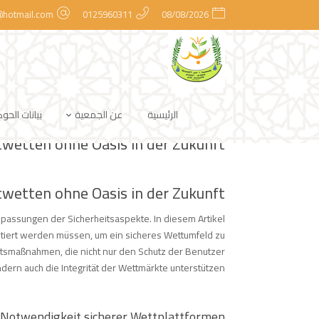
@hotmail.com
0125960311
08/08/2026
لـ
| 17/05/2026 |
admlnlx
الاخبار
|
الرئيسية
عن الجمعية
بيانات الحو
wetten ohne Oasis in der Zukunft
wetten ohne Oasis in der Zukunft
passungen der Sicherheitsaspekte. In diesem Artikel
tiert werden müssen, um ein sicheres Wettumfeld zu
eitsmaßnahmen, die nicht nur den Schutz der Benutzer
dern auch die Integrität der Wettmärkte unterstützen.
 Notwendigkeit sicherer Wettplattformen