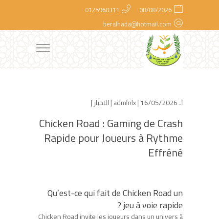
0125960311
08/08/2026
beralhada@hotmail.com
لـ
| 16/05/2026 |
admlnlx
الاخبار
|
Chicken Road : Gaming de Crash
Rapide pour Joueurs à Rythme
Effréné
Qu’est-ce qui fait de Chicken Road un
jeu à voie rapide ?
Chicken Road invite les joueurs dans un univers à