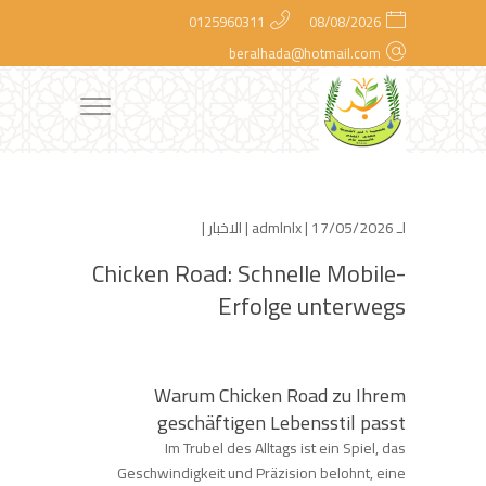
0125960311
08/08/2026
beralhada@hotmail.com
لـ
| 17/05/2026 |
admlnlx
الاخبار
|
Chicken Road: Schnelle Mobile-
Erfolge unterwegs
Warum Chicken Road zu Ihrem
geschäftigen Lebensstil passt
Im Trubel des Alltags ist ein Spiel, das
Geschwindigkeit und Präzision belohnt, eine