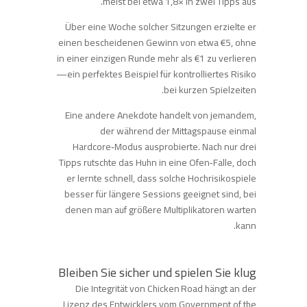
meist bei etwa 1,8× in zwei Tipps aus.
Über eine Woche solcher Sitzungen erzielte er
einen bescheidenen Gewinn von etwa €5, ohne
in einer einzigen Runde mehr als €1 zu verlieren
—ein perfektes Beispiel für kontrolliertes Risiko
bei kurzen Spielzeiten.
Eine andere Anekdote handelt von jemandem,
der während der Mittagspause einmal
Hardcore‑Modus ausprobierte. Nach nur drei
Tipps rutschte das Huhn in eine Ofen‑Falle, doch
er lernte schnell, dass solche Hochrisikospiele
besser für längere Sessions geeignet sind, bei
denen man auf größere Multiplikatoren warten
kann.
Bleiben Sie sicher und spielen Sie klug
Die Integrität von Chicken Road hängt an der
Lizenz des Entwicklers vom Government of the