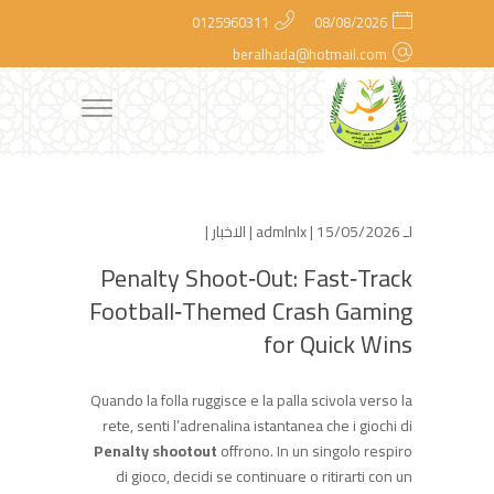
0125960311
08/08/2026
beralhada@hotmail.com
لـ
| 15/05/2026 |
admlnlx
الاخبار
|
Penalty Shoot‑Out: Fast‑Track
Football‑Themed Crash Gaming
for Quick Wins
Quando la folla ruggisce e la palla scivola verso la
rete, senti l’adrenalina istantanea che i giochi di
Penalty shootout
offrono. In un singolo respiro
di gioco, decidi se continuare o ritirarti con un