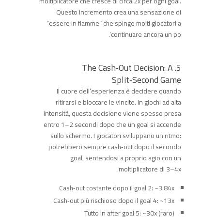
moltiplicatore che cresce di circa 2x per ogni goal.
Questo incremento crea una sensazione di
“essere in fiamme” che spinge molti giocatori a
continuare ancora un po’.
5. The Cash‑Out Decision: A
Split‑Second Game
Il cuore dell’esperienza è decidere quando
ritirarsi e bloccare le vincite. In giochi ad alta
intensità, questa decisione viene spesso presa
entro 1–2 secondi dopo che un goal si accende
sullo schermo. I giocatori sviluppano un ritmo:
potrebbero sempre cash‑out dopo il secondo
goal, sentendosi a proprio agio con un
moltiplicatore di 3–4x.
Cash‑out costante dopo il goal 2: ~3.84x
Cash‑out più rischioso dopo il goal 4: ~13x
Tutto in after goal 5: ~30x (raro)