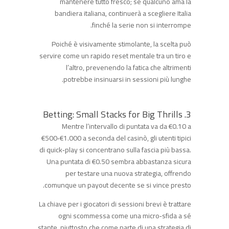
mantenere tutto fresco; se qualcuno ama la
bandiera italiana, continuerà a scegliere Italia
finché la serie non si interrompe.
Poiché è visivamente stimolante, la scelta può
servire come un rapido reset mentale tra un tiro e
l’altro, prevenendo la fatica che altrimenti
potrebbe insinuarsi in sessioni più lunghe.
3. Betting: Small Stacks for Big Thrills
Mentre l’intervallo di puntata va da €0.10 a
€500‑€1.000 a seconda del casinò, gli utenti tipici
di quick‑play si concentrano sulla fascia più bassa.
Una puntata di €0.50 sembra abbastanza sicura
per testare una nuova strategia, offrendo
comunque un payout decente se si vince presto.
La chiave per i giocatori di sessioni brevi è trattare
ogni scommessa come una micro‑sfida a sé
stante, piuttosto che come parte di una strategia di