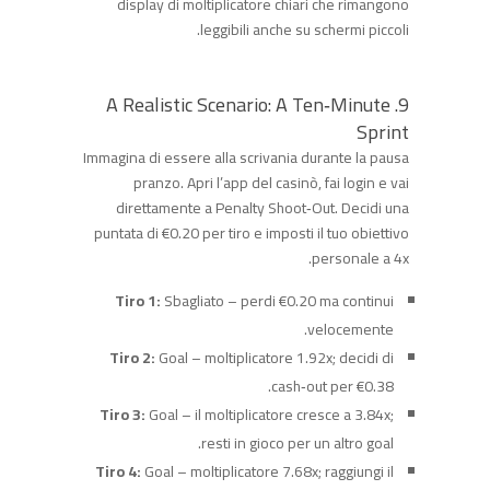
display di moltiplicatore chiari che rimangono
leggibili anche su schermi piccoli.
9. A Realistic Scenario: A Ten‑Minute
Sprint
Immagina di essere alla scrivania durante la pausa
pranzo. Apri l’app del casinò, fai login e vai
direttamente a Penalty Shoot‑Out. Decidi una
puntata di €0.20 per tiro e imposti il tuo obiettivo
personale a 4x.
Tiro 1:
Sbagliato – perdi €0.20 ma continui
velocemente.
Tiro 2:
Goal – moltiplicatore 1.92x; decidi di
cash‑out per €0.38.
Tiro 3:
Goal – il moltiplicatore cresce a 3.84x;
resti in gioco per un altro goal.
Tiro 4:
Goal – moltiplicatore 7.68x; raggiungi il