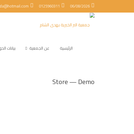
ada@hotmail.com
0125960311
06/08/2026
الرئيسية
عن الجمعية
بيانات ال
Store — Demo