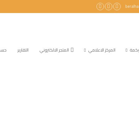
beralh
حوكمة
المركز الاعلامي
المتجر الالكتروني
التقارير
حسابا